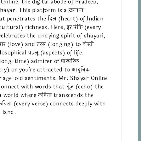
nline, the digital abode of Pradeep,
hayar. This platform is a खजाना
at penetrates the दिल (heart) of Indian
ultural) richness. Here, हर पंक्ति (every
celebrates the undying spirit of shayari,
ार (love) and तरस (longing) to दोस्ती
osophical पहलू (aspects) of life.
(long-time) admirer of पारंपरिक
try) or you're attracted to आधुनिक
f age-old sentiments, Mr. Shayar Online
connect with words that गूँज (echo) the
 a world where कविता transcends the
कविता (every verse) connects deeply with
 land.