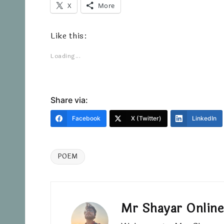
X
More
Like this:
Loading...
Share via:
Facebook
X (Twitter)
LinkedIn
POEM
Mr Shayar Online