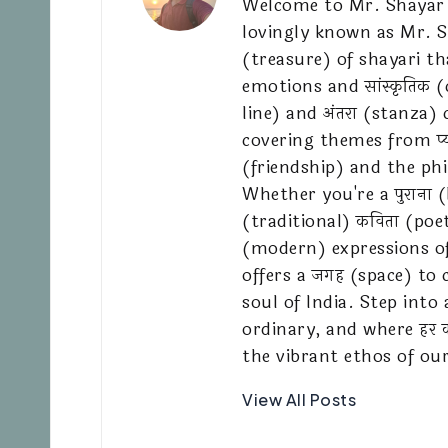
Welcome to Mr. Shayar O
lovingly known as Mr. S
(treasure) of shayari th
emotions and सांस्कृतिक (c
line) and अंतरा (stanza) 
covering themes from प्य
(friendship) and the phil
Whether you're a पुराना 
(traditional) कविता (poe
(modern) expressions o
offers a जगह (space) to 
soul of India. Step into
ordinary, and where हर 
the vibrant ethos of our
View All Posts