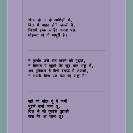
संगम हो ना हो आशिक़ी में,
दिल में चाहत होनी ज़रूरी है,
जिसमें इश्क़ ज़ाहिर करना पड़े,
मोहब्बत तो वो अधूरी है।

न फुर्सत उसे बात करने की मुझसे,
न हिम्मत ये मुझमें कि ख़ुद कह सकूं मैं,
अब मुश्किल है कैसे बताऊं मैं उसको,
न उसके बिना एक पल रह सकूं मैं।

बाहें जो खोल दूं मैं कभी
मुझमें समां जाना तू,
दिल से जो पुकारूं तुझको 
पास मेरे आ जाना तू।
