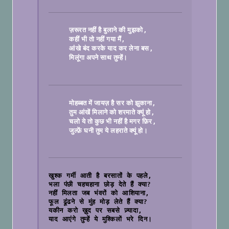
ज़रूरत नहीं है बुलाने की मुझको
कहीं भी तो नहीं गया मैं
आंखे बंद करके याद कर लेना बस
मिलूंगा अपने साथ तुम्हें।

मोहब्बत में जायज़ है सर को झुकाना
तुम आंखें मिलाने को शरमाते क्यूं हो
चलो ये तो कुछ भी नहीं है मगर फ़िर
जुल्फ़ें घनी तुम ये लहराते क्यूं हो।

खुश्क गर्मी आती है बरसातों के पहले,
भला पंछी चहचहाना छोड़ देते हैं क्या?
नहीं मिलता जब भंवरों को आशियाना,
फूल ढूंढने से मुंह मोड़ लेते हैं क्या?
यकीन करो ख़ुद पर सबसे ज़्यादा,
याद आएंगे तुम्हें ये मुश्किलों भरे दिन।
