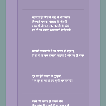
नफ़रत हो जिससे ख़ुद से भी ज़्यादा
बिनचाहे उससे मिलाती है ज़िंदगी
इश्क़ में जो पड़ जाए गलती से कोई
हद से भी ज़्यादा आजमाती है ज़िंदगी।

उसकी नाराज़गी में भी अलग ही मज़ा है
दिल ना तो उसे हंसाना चाहता है और ना ही मनाना।

दूर ना होंगे नज़र से तुम्हारी
एक तुम ही तो हो हर खुशी अब हमारी।

जाने की राबता ही उससे मेरा
बिन सोचे ही उससे मिल जाता हूं मैं